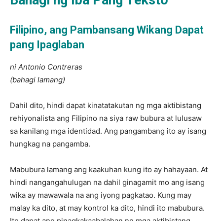
Bahagi ng Iba Pang Teksto
Filipino, ang Pambansang Wikang Dapat
pang Ipaglaban
ni Antonio Contreras
(bahagi lamang)
Dahil dito, hindi dapat kinatatakutan ng mga aktibistang
rehiyonalista ang Filipino na siya raw bubura at lulusaw
sa kanilang mga identidad. Ang pangambang ito ay isang
hungkag na pangamba.
Mabubura lamang ang kaakuhan kung ito ay hahayaan. At
hindi nangangahulugan na dahil ginagamit mo ang isang
wika ay mawawala na ang iyong pagkatao. Kung may
malay ka dito, at may kontrol ka dito, hindi ito mabubura.
Ito dapat ang pinagkakaabalahan ng mga aktibistang