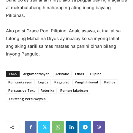
at makabuluhang hinaharap ng ating inang bayang
Pilipinas.
Ako po si Grace Poe. Pilipino. Anak, asawa, at ina, at sa
tulong ng Mahal na Diyos ay inaalay ko sa inyong lahat
ang aking sarili sa mas mataas na paninilbihan bilang
inyong Pangulo.
TAGS
Argumentasyon
Aristotle
Ethos
Filipino
Komunikasyon
Logos
Pagsulat
Panghihikayat
Pathos
Persuasive Text
Retorika
Roman Jakobson
Tekstong Persuweysib