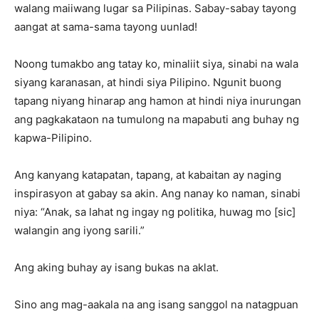
walang maiiwang lugar sa Pilipinas. Sabay-sabay tayong
aangat at sama-sama tayong uunlad!
Noong tumakbo ang tatay ko, minaliit siya, sinabi na wala
siyang karanasan, at hindi siya Pilipino. Ngunit buong
tapang niyang hinarap ang hamon at hindi niya inurungan
ang pagkakataon na tumulong na mapabuti ang buhay ng
kapwa-Pilipino.
Ang kanyang katapatan, tapang, at kabaitan ay naging
inspirasyon at gabay sa akin. Ang nanay ko naman, sinabi
niya: “Anak, sa lahat ng ingay ng politika, huwag mo [sic]
walangin ang iyong sarili.”
Ang aking buhay ay isang bukas na aklat.
Sino ang mag-aakala na ang isang sanggol na natagpuan