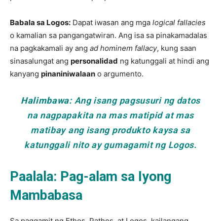
Babala sa Logos:
Dapat iwasan ang mga
logical fallacies
o kamalian sa pangangatwiran. Ang isa sa pinakamadalas
na pagkakamali ay ang
ad hominem fallacy
, kung saan
sinasalungat ang
personalidad
ng katunggali at hindi ang
kanyang
pinaniniwalaan
o argumento.
Halimbawa:
Ang isang pagsusuri ng datos
na nagpapakita na mas matipid at mas
matibay ang isang produkto kaysa sa
katunggali nito ay gumagamit ng Logos.
Paalala: Pag-alam sa Iyong
Mambabasa
Sa paggamit ng Ethos, Pathos, at Logos, kailangang