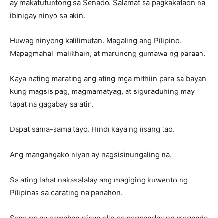
ay makatutuntong sa Senado. Salamat sa pagkakataon na
ibinigay ninyo sa akin.
Huwag ninyong kalilimutan. Magaling ang Pilipino.
Mapagmahal, malikhain, at marunong gumawa ng paraan.
Kaya nating marating ang ating mga mithiin para sa bayan
kung magsisipag, magmamatyag, at siguraduhing may
tapat na gagabay sa atin.
Dapat sama-sama tayo. Hindi kaya ng iisang tao.
Ang mangangako niyan ay nagsisinungaling na.
Sa ating lahat nakasalalay ang magiging kuwento ng
Pilipinas sa darating na panahon.
Sana po ay samahan ninyo ako sa pagpanday ng maganda