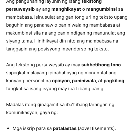
Ang pangunahing layunin ng isang
tekstong
persuweysib
ay ang
manghikayat
o
mangumbinsi
sa
mambabasa. Isinusulat ang ganitong uri ng teksto upang
baguhin ang pananaw o paniniwala ng mambabasa at
makumbinsi sila na ang paninindigan ng manunulat ang
siyang tama. Hinihikayat din nito ang mambabasa na
tanggapin ang posisyong ineendorso ng teksto.
Ang tekstong persuweysib ay may
subhetibong tono
sapagkat malayang ipinahahayag ng manunulat ang
kanyang personal na
opinyon, paniniwala, at pagkiling
tungkol sa isang isyung may iba’t ibang panig.
Madalas itong ginagamit sa iba’t ibang larangan ng
komunikasyon, gaya ng:
Mga iskrip para sa
patalastas
(advertisements).