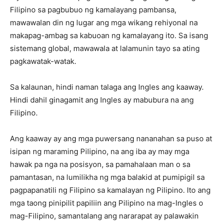
Filipino sa pagbubuo ng kamalayang pambansa,
mawawalan din ng lugar ang mga wikang rehiyonal na
makapag-ambag sa kabuoan ng kamalayang ito. Sa isang
sistemang global, mawawala at lalamunin tayo sa ating
pagkawatak-watak.
Sa kalaunan, hindi naman talaga ang Ingles ang kaaway.
Hindi dahil ginagamit ang Ingles ay mabubura na ang
Filipino.
Ang kaaway ay ang mga puwersang nananahan sa puso at
isipan ng maraming Pilipino, na ang iba ay may mga
hawak pa nga na posisyon, sa pamahalaan man o sa
pamantasan, na lumilikha ng mga balakid at pumipigil sa
pagpapanatili ng Filipino sa kamalayan ng Pilipino. Ito ang
mga taong pinipilit papiliin ang Pilipino na mag-Ingles o
mag-Filipino, samantalang ang nararapat ay palawakin