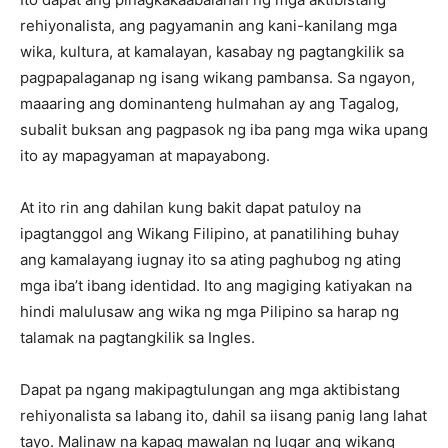
rehiyonalista, ang pagyamanin ang kani-kanilang mga
wika, kultura, at kamalayan, kasabay ng pagtangkilik sa
pagpapalaganap ng isang wikang pambansa. Sa ngayon,
maaaring ang dominanteng hulmahan ay ang Tagalog,
subalit buksan ang pagpasok ng iba pang mga wika upang
ito ay mapagyaman at mapayabong.
At ito rin ang dahilan kung bakit dapat patuloy na
ipagtanggol ang Wikang Filipino, at panatilihing buhay
ang kamalayang iugnay ito sa ating paghubog ng ating
mga iba’t ibang identidad. Ito ang magiging katiyakan na
hindi malulusaw ang wika ng mga Pilipino sa harap ng
talamak na pagtangkilik sa Ingles.
Dapat pa ngang makipagtulungan ang mga aktibistang
rehiyonalista sa labang ito, dahil sa iisang panig lang lahat
tayo. Malinaw na kapag mawalan ng lugar ang wikang