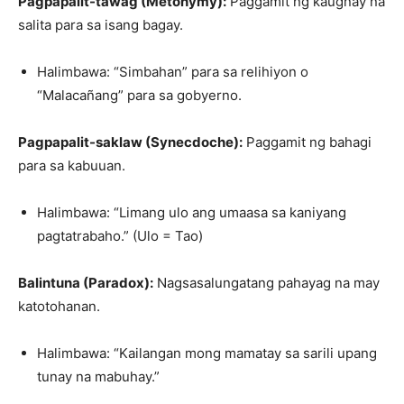
Pagpapalit-tawag (Metonymy):
Paggamit ng kaugnay na
salita para sa isang bagay.
Halimbawa: “Simbahan” para sa relihiyon o
“Malacañang” para sa gobyerno.
Pagpapalit-saklaw (Synecdoche):
Paggamit ng bahagi
para sa kabuuan.
Halimbawa: “Limang ulo ang umaasa sa kaniyang
pagtatrabaho.” (Ulo = Tao)
Balintuna (Paradox):
Nagsasalungatang pahayag na may
katotohanan.
Halimbawa: “Kailangan mong mamatay sa sarili upang
tunay na mabuhay.”