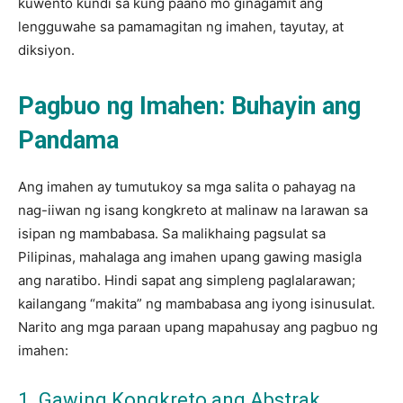
kuwento kundi sa kung paano mo ginagamit ang
lengguwahe sa pamamagitan ng imahen, tayutay, at
diksiyon.
Pagbuo ng Imahen: Buhayin ang
Pandama
Ang imahen ay tumutukoy sa mga salita o pahayag na
nag-iiwan ng isang kongkreto at malinaw na larawan sa
isipan ng mambabasa. Sa malikhaing pagsulat sa
Pilipinas, mahalaga ang imahen upang gawing masigla
ang naratibo. Hindi sapat ang simpleng paglalarawan;
kailangang “makita” ng mambabasa ang iyong isinusulat.
Narito ang mga paraan upang mapahusay ang pagbuo ng
imahen:
1. Gawing Kongkreto ang Abstrak