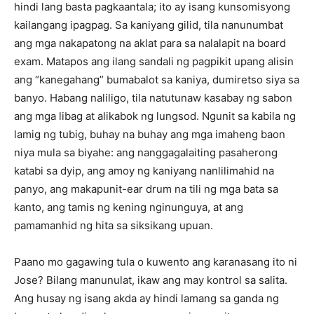
hindi lang basta pagkaantala; ito ay isang kunsomisyong
kailangang ipagpag. Sa kaniyang gilid, tila nanunumbat
ang mga nakapatong na aklat para sa nalalapit na board
exam. Matapos ang ilang sandali ng pagpikit upang alisin
ang “kanegahang” bumabalot sa kaniya, dumiretso siya sa
banyo. Habang naliligo, tila natutunaw kasabay ng sabon
ang mga libag at alikabok ng lungsod. Ngunit sa kabila ng
lamig ng tubig, buhay na buhay ang mga imaheng baon
niya mula sa biyahe: ang nanggagalaiting pasaherong
katabi sa dyip, ang amoy ng kaniyang nanlilimahid na
panyo, ang makapunit-ear drum na tili ng mga bata sa
kanto, ang tamis ng kening nginunguya, at ang
pamamanhid ng hita sa siksikang upuan.
Paano mo gagawing tula o kuwento ang karanasang ito ni
Jose? Bilang manunulat, ikaw ang may kontrol sa salita.
Ang husay ng isang akda ay hindi lamang sa ganda ng