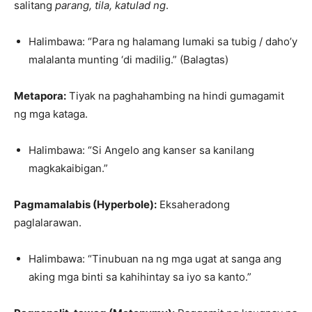
salitang
parang, tila, katulad ng
.
Halimbawa: “Para ng halamang lumaki sa tubig / daho’y
malalanta munting ‘di madilig.” (Balagtas)
Metapora:
Tiyak na paghahambing na hindi gumagamit
ng mga kataga.
Halimbawa: “Si Angelo ang kanser sa kanilang
magkakaibigan.”
Pagmamalabis (Hyperbole):
Eksaheradong
paglalarawan.
Halimbawa: “Tinubuan na ng mga ugat at sanga ang
aking mga binti sa kahihintay sa iyo sa kanto.”