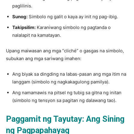
paglilinis.
Sunog:
Simbolo ng galit o kaya ay init ng pag-ibig.
Takipsilim:
Karaniwang simbolo ng pagtanda o
nalalapit na kamatayan.
Upang maiwasan ang mga “cliché” o gasgas na simbolo,
subukan ang mga sariwang imahen:
Ang biyak sa dingding na labas-pasan ang mga itim na
langgam (simbolo ng nagkakagulong pamilya).
Ang namamawis na pitsel ng tubig sa gitna ng initan
(simbolo ng tensyon sa pagitan ng dalawang tao).
Paggamit ng Tayutay: Ang Sining
ng Pagpapahayag