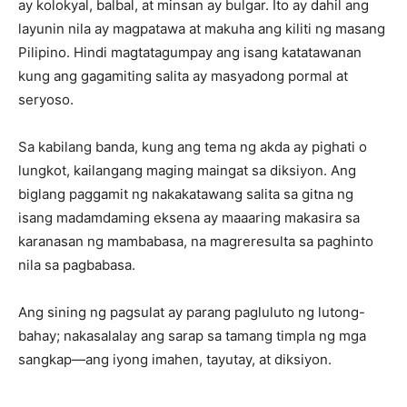
ay kolokyal, balbal, at minsan ay bulgar. Ito ay dahil ang
layunin nila ay magpatawa at makuha ang kiliti ng masang
Pilipino. Hindi magtatagumpay ang isang katatawanan
kung ang gagamiting salita ay masyadong pormal at
seryoso.
Sa kabilang banda, kung ang tema ng akda ay pighati o
lungkot, kailangang maging maingat sa diksiyon. Ang
biglang paggamit ng nakakatawang salita sa gitna ng
isang madamdaming eksena ay maaaring makasira sa
karanasan ng mambabasa, na magreresulta sa paghinto
nila sa pagbabasa.
Ang sining ng pagsulat ay parang pagluluto ng lutong-
bahay; nakasalalay ang sarap sa tamang timpla ng mga
sangkap—ang iyong imahen, tayutay, at diksiyon.