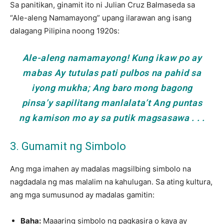
Sa panitikan, ginamit ito ni Julian Cruz Balmaseda sa
“Ale-aleng Namamayong” upang ilarawan ang isang
dalagang Pilipina noong 1920s:
Ale-aleng namamayong! Kung ikaw po ay
mabas Ay tutulas pati pulbos na pahid sa
iyong mukha; Ang baro mong bagong
pinsa’y sapilitang manlalata’t Ang puntas
ng kamison mo ay sa putik magsasawa . . .
3. Gumamit ng Simbolo
Ang mga imahen ay madalas magsilbing simbolo na
nagdadala ng mas malalim na kahulugan. Sa ating kultura,
ang mga sumusunod ay madalas gamitin:
Baha:
Maaaring simbolo ng pagkasira o kaya ay