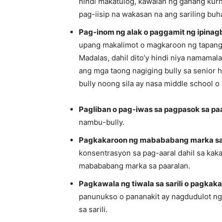
hindi makatulog, kawalan ng ganang kurna
pag-iisip na wakasan na ang sariling buh
Pag-inom ng alak o paggamit ng ipina
upang makalimot o magkaroon ng tapang o
Madalas, dahil dito’y hindi niya namamala
ang mga taong nagiging bully sa senior 
bully noong sila ay nasa middle school o
Pagliban o pag-iwas sa pagpasok sa pa
nambu-bully.
Pagkakaroon ng mabababang marka sa
konsentrasyon sa pag-aaral dahil sa kak
mabababang marka sa paaralan.
Pagkawala ng tiwala sa sarili o pagka
panunukso o pananakit ay nagdudulot ng
sa sarili.