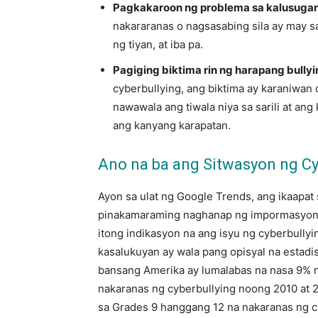
Pagkakaroon ng problema sa kalusuga
nakararanas o nagsasabing sila ay may sak
ng tiyan, at iba pa.
Pagiging biktima rin ng harapang bully
cyberbullying, ang biktima ay karaniwan 
nawawala ang tiwala niya sa sarili at a
ang kanyang karapatan.
Ano na ba ang Sitwasyon ng Cyb
Ayon sa ulat ng Google Trends, ang ikaapa
pinakamaraming naghanap ng impormasyon uk
itong indikasyon na ang isyu ng cyberbullyi
kasalukuyan ay wala pang opisyal na estadis
bansang Amerika ay lumalabas na nasa 9% 
nakaranas ng cyberbullying noong 2010 at 
sa Grades 9 hanggang 12 na nakaranas ng c