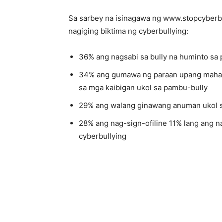
Sa sarbey na isinagawa ng www.stopcyberb
nagiging biktima ng cyberbullying:
36% ang nagsabi sa bully na huminto sa 
34% ang gumawa ng paraan upang mahad
sa mga kaibigan ukol sa pambu-bully
29% ang walang ginawang anuman ukol 
28% ang nag-sign-ofiline 11% lang ang n
cyberbullying