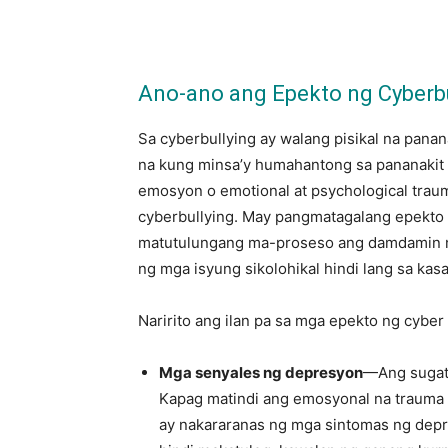
Ano-ano ang Epekto ng Cyberb
Sa cyberbullying ay walang pisikal na panan
na kung minsa’y humahantong sa pananakit s
emosyon o emotional at psychological trau
cyberbullying. May pangmatagalang epekto i
matutulungang ma-proseso ang damdamin ng
ng mga isyung sikolohikal hindi lang sa ka
Naririto ang ilan pa sa mga epekto ng cyber 
Mga senyales ng depresyon
—Ang sugat 
Kapag matindi ang emosyonal na trauma d
ay nakararanas ng mga sintomas ng depr