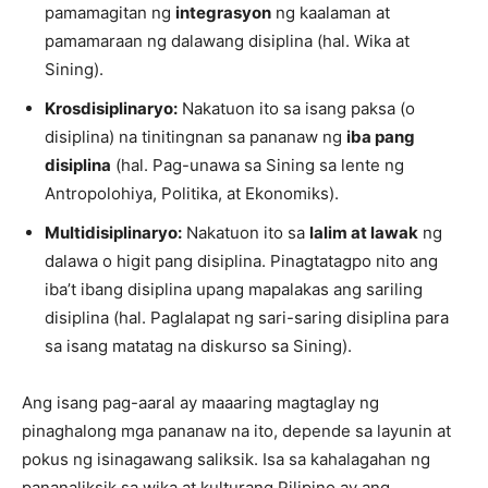
pamamagitan ng
integrasyon
ng kaalaman at
pamamaraan ng dalawang disiplina (hal. Wika at
Sining).
Krosdisiplinaryo:
Nakatuon ito sa isang paksa (o
disiplina) na tinitingnan sa pananaw ng
iba pang
disiplina
(hal. Pag-unawa sa Sining sa lente ng
Antropolohiya, Politika, at Ekonomiks).
Multidisiplinaryo:
Nakatuon ito sa
lalim at lawak
ng
dalawa o higit pang disiplina. Pinagtatagpo nito ang
iba’t ibang disiplina upang mapalakas ang sariling
disiplina (hal. Paglalapat ng sari-saring disiplina para
sa isang matatag na diskurso sa Sining).
Ang isang pag-aaral ay maaaring magtaglay ng
pinaghalong mga pananaw na ito, depende sa layunin at
pokus ng isinagawang saliksik. Isa sa kahalagahan ng
pananaliksik sa wika at kulturang Pilipino ay ang