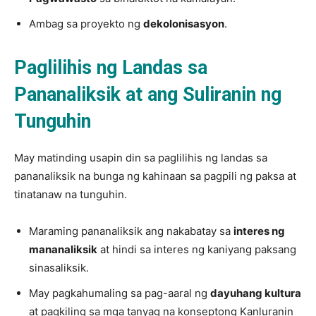
Ambag sa proyekto ng
dekolonisasyon
.
Paglilihis ng Landas sa
Pananaliksik at ang Suliranin ng
Tunguhin
May matinding usapin din sa paglilihis ng landas sa
pananaliksik na bunga ng kahinaan sa pagpili ng paksa at
tinatanaw na tunguhin.
Maraming pananaliksik ang nakabatay sa
interes ng
mananaliksik
at hindi sa interes ng kaniyang paksang
sinasaliksik.
May pagkahumaling sa pag-aaral ng
dayuhang kultura
at pagkiling sa mga tanyag na konseptong Kanluranin