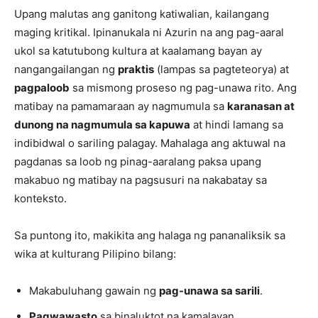
Upang malutas ang ganitong katiwalian, kailangang
maging kritikal. Ipinanukala ni Azurin na ang pag-aaral
ukol sa katutubong kultura at kaalamang bayan ay
nangangailangan ng
praktis
(lampas sa pagteteorya) at
pagpaloob
sa mismong proseso ng pag-unawa rito. Ang
matibay na pamamaraan ay nagmumula sa
karanasan at
dunong na nagmumula sa kapuwa
at hindi lamang sa
indibidwal o sariling palagay. Mahalaga ang aktuwal na
pagdanas sa loob ng pinag-aaralang paksa upang
makabuo ng matibay na pagsusuri na nakabatay sa
konteksto.
Sa puntong ito, makikita ang halaga ng pananaliksik sa
wika at kulturang Pilipino bilang:
Makabuluhang gawain ng
pag-unawa sa sarili
.
Pagwawasto
sa binaluktot na kamalayan.