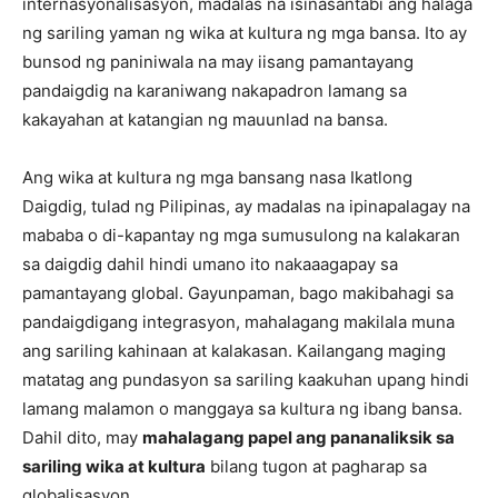
internasyonalisasyon, madalas na isinasantabi ang halaga
ng sariling yaman ng wika at kultura ng mga bansa. Ito ay
bunsod ng paniniwala na may iisang pamantayang
pandaigdig na karaniwang nakapadron lamang sa
kakayahan at katangian ng mauunlad na bansa.
Ang wika at kultura ng mga bansang nasa Ikatlong
Daigdig, tulad ng Pilipinas, ay madalas na ipinapalagay na
mababa o di-kapantay ng mga sumusulong na kalakaran
sa daigdig dahil hindi umano ito nakaaagapay sa
pamantayang global. Gayunpaman, bago makibahagi sa
pandaigdigang integrasyon, mahalagang makilala muna
ang sariling kahinaan at kalakasan. Kailangang maging
matatag ang pundasyon sa sariling kaakuhan upang hindi
lamang malamon o manggaya sa kultura ng ibang bansa.
Dahil dito, may
mahalagang papel ang pananaliksik sa
sariling wika at kultura
bilang tugon at pagharap sa
globalisasyon.