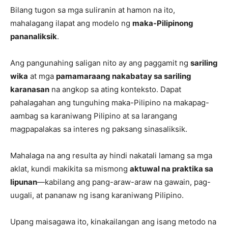
Bilang tugon sa mga suliranin at hamon na ito,
mahalagang ilapat ang modelo ng
maka-Pilipinong
pananaliksik
.
Ang pangunahing saligan nito ay ang paggamit ng
sariling
wika
at mga
pamamaraang nakabatay sa sariling
karanasan
na angkop sa ating konteksto. Dapat
pahalagahan ang tunguhing maka-Pilipino na makapag-
aambag sa karaniwang Pilipino at sa larangang
magpapalakas sa interes ng paksang sinasaliksik.
Mahalaga na ang resulta ay hindi nakatali lamang sa mga
aklat, kundi makikita sa mismong
aktuwal na praktika sa
lipunan
—kabilang ang pang-araw-araw na gawain, pag-
uugali, at pananaw ng isang karaniwang Pilipino.
Upang maisagawa ito, kinakailangan ang isang metodo na