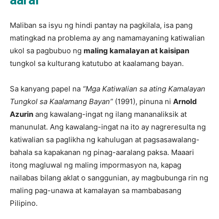
aaral
Maliban sa isyu ng hindi pantay na pagkilala, isa pang
matingkad na problema ay ang namamayaning katiwalian
ukol sa pagbubuo ng
maling kamalayan at kaisipan
tungkol sa kulturang katutubo at kaalamang bayan.
Sa kanyang papel na
“Mga Katiwalian sa ating Kamalayan
Tungkol sa Kaalamang Bayan”
(1991), pinuna ni
Arnold
Azurin
ang kawalang-ingat ng ilang mananaliksik at
manunulat. Ang kawalang-ingat na ito ay nagreresulta ng
katiwalian sa paglikha ng kahulugan at pagsasawalang-
bahala sa kapakanan ng pinag-aaralang paksa. Maaari
itong magluwal ng maling impormasyon na, kapag
nailabas bilang aklat o sanggunian, ay magbubunga rin ng
maling pag-unawa at kamalayan sa mambabasang
Pilipino.