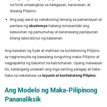
na hindi umaangkop sa kalagayan, karanasan, at
diwang Pilipino.
Ang pag-aaral ay nakakulong lamang sa pamantayan at
panlasa ng
akademya
habang isinasantabi ang
kabuluhan ng pamumuhay at karanasang panlipunan
bilang laboratoryo ng kaalaman.
Ang kawalan ng tiyak at malinaw na kontekstong Pilipino
ay nagreresulta ng kawalang tunguhing maka-Pilipino at
nagpapakita ng baluktot na katotohanan. Upang maiwasan
ito, kailangang unawain ang mga sariling palagay at haka-
haka na nakatanaw sa
layunin at kontekstong Pilipino
.
Ang Modelo ng Maka-Pilipinong
Pananaliksik