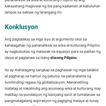
kakayahang magluwal ng iba pang kaalaman at kabuluhan
lampas sa saklaw ng larangang ito.
Konklusyon
Ang pagtalakay sa mga isyu at argumento ukol sa
kahalagahan ng pananaliksik sa wika at kulturang Pilipino
ay nagbubukas ng malawak na espasyo para sa palitan ng
ideya at pagtanaw sa isang
diwang Pilipino
.
Ito ay mahalagang sangkap sa paghawan ng mga balakid
at pagharap sa hamon ng patuloy na pananalanta ng
tumitinding ragasa ng globalisasyon. Mananatiling
matatag at nakatindig ang anumang wika at kulturang may
matibay na pundasyon ng kaniyang sarili at tumatanaw sa
pangmatagalang aspirasyon ng pagiging malaya at tunay